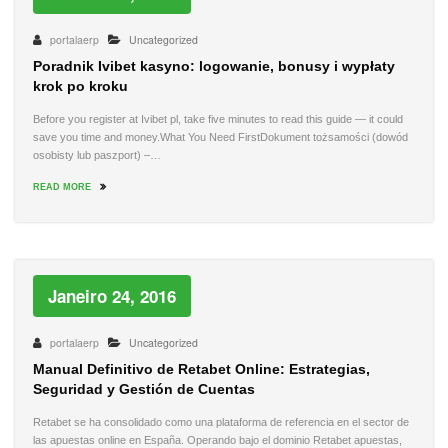
portalaerp
Uncategorized
Poradnik Ivibet kasyno: logowanie, bonusy i wypłaty
krok po kroku
Before you register at Ivibet pl, take five minutes to read this guide — it could
save you time and money.What You Need FirstDokument tożsamości (dowód
osobisty lub paszport) –…
READ MORE
Janeiro 24, 2016
portalaerp
Uncategorized
Manual Definitivo de Retabet Online: Estrategias,
Seguridad y Gestión de Cuentas
Retabet se ha consolidado como una plataforma de referencia en el sector de
las apuestas online en España. Operando bajo el dominio Retabet apuestas,