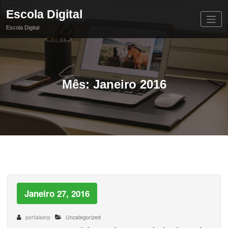
Saltar
Escola Digital
para
o
Escola Digital
conteúdo
Mês:
Janeiro 2016
Janeiro 27, 2016
portalaerp
Uncategorized