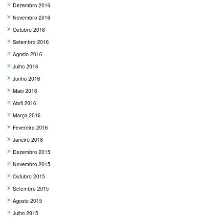
Dezembro 2016
Novembro 2016
Outubro 2016
Setembro 2016
Agosto 2016
Julho 2016
Junho 2016
Maio 2016
Abril 2016
Março 2016
Fevereiro 2016
Janeiro 2016
Dezembro 2015
Novembro 2015
Outubro 2015
Setembro 2015
Agosto 2015
Julho 2015