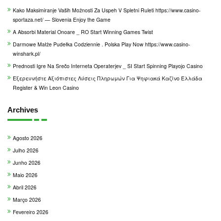
Kako Maksimiranje Vaših Možnosti Za Uspeh V Spletni Ruleti https://www.casino-
sportaza.net/ — Slovenia Enjoy the Game
A Absorbi Material Onoare _ RO Start Winning Games Twist
⁠Darmowe Małże Pudełka Codziennie . Polska Play Now https://www.casino-
winshark.pl/
Prednosti Igre Na Srečo Interneta Operaterjev _ SI Start Spinning Playojo Casino
Εξερευνήστε Αξιόπιστες Λύσεις Πληρωμών Για Ψηφιακά Καζίνο Ελλάδα
Register & Win Leon Casino
Archives
Agosto 2026
Julho 2026
Junho 2026
Maio 2026
Abril 2026
Março 2026
Fevereiro 2026