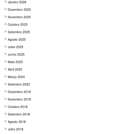
Janeiro 2026
Dezembro 2025
Novembro 2025
Outubro 2025
Setembro 2025
Agosto 2025
Julho 2025
Junho 2025
Maio 2025
Abril 2025
Março 2024
Setembro 2023
Dezembro 2018
Novembro 2018
Outubro 2018
Setembro 2018
Agosto 2018
Julho 2018