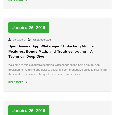
Janeiro 26, 2016
portalaerp
Uncategorized
Spin Samurai App Whitepaper: Unlocking Mobile
Features, Bonus Math, and Troubleshooting – A
Technical Deep Dive
Welcome to this exhaustive technical whitepaper on the Spin samurai app,
designed for iGaming enthusiasts seeking a comprehensive guide to mastering
the mobile experience. This guide delves into every aspect,…
READ MORE
Janeiro 25, 2016