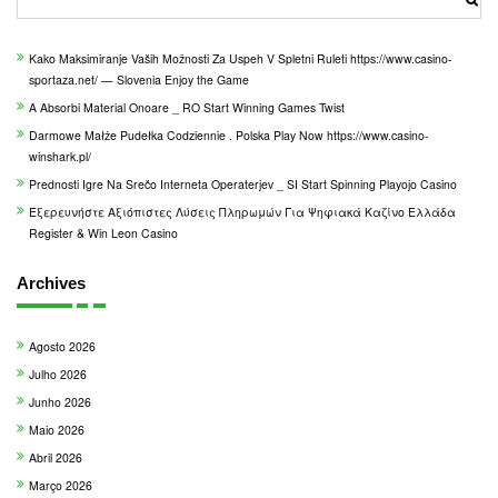
Kako Maksimiranje Vaših Možnosti Za Uspeh V Spletni Ruleti https://www.casino-
sportaza.net/ — Slovenia Enjoy the Game
A Absorbi Material Onoare _ RO Start Winning Games Twist
⁠Darmowe Małże Pudełka Codziennie . Polska Play Now https://www.casino-
winshark.pl/
Prednosti Igre Na Srečo Interneta Operaterjev _ SI Start Spinning Playojo Casino
Εξερευνήστε Αξιόπιστες Λύσεις Πληρωμών Για Ψηφιακά Καζίνο Ελλάδα
Register & Win Leon Casino
Archives
Agosto 2026
Julho 2026
Junho 2026
Maio 2026
Abril 2026
Março 2026