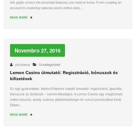
this guide covers the essential features you need to know. From creating an
account to exploring national casino online slots,…
READ MORE
Novembro 27, 2016
portalaerp
Uncategorized
Lemon Casino útmutató: Regisztráció, bónuszok és
kifizetések
Ez egy gyakorlatias, lépésről lépésre haladó útmutató: regisztráció, igazolás,
bónuszok és fizetések – semmi felesleges. A Lemon Casino egy megbízható
online kaszinó, amely számos játéklehetőséget és vonzó promóciókat kínál.
Ebben…
READ MORE