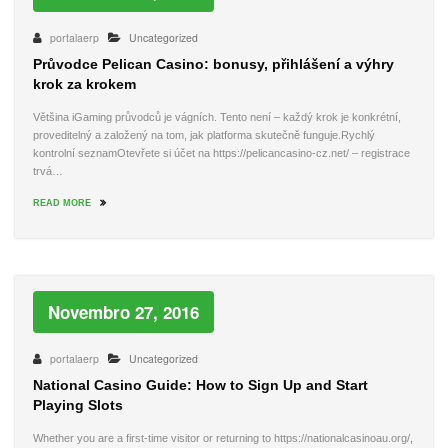
portalaerp
Uncategorized
Průvodce Pelican Casino: bonusy, přihlášení a výhry
krok za krokem
Většina iGaming průvodců je vágních. Tento není – každý krok je konkrétní,
proveditelný a založený na tom, jak platforma skutečně funguje.Rychlý
kontrolní seznamOtevřete si účet na https://pelicancasino-cz.net/ – registrace
trvá…
READ MORE
Novembro 27, 2016
portalaerp
Uncategorized
National Casino Guide: How to Sign Up and Start
Playing Slots
Whether you are a first-time visitor or returning to https://nationalcasinoau.org/,