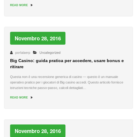
READ MORE
Novembro 28, 2016
portalaerp
Uncategorized
Big Casino: guida pratica per accedere, usare bonus e
ritirare
Questa non è una recensione generica di casino — questo è un manuale
operativo pratico per i giocatori di Big casino accedi. Questo articolo fornisce
istruzioni tecniche passo-passo, calcoli dettagliati…
READ MORE
Novembro 28, 2016