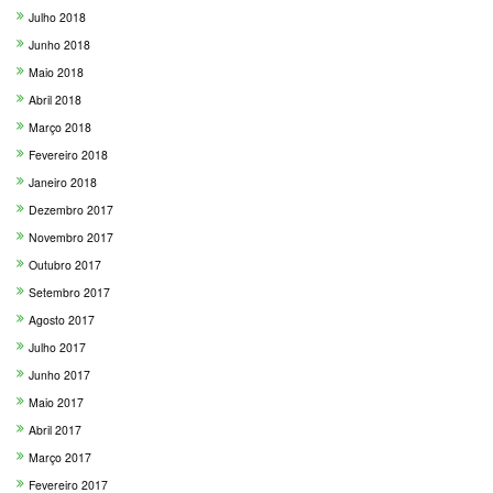
Julho 2018
Junho 2018
Maio 2018
Abril 2018
Março 2018
Fevereiro 2018
Janeiro 2018
Dezembro 2017
Novembro 2017
Outubro 2017
Setembro 2017
Agosto 2017
Julho 2017
Junho 2017
Maio 2017
Abril 2017
Março 2017
Fevereiro 2017