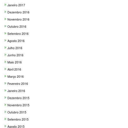
Janeiro 2017
Dezembro 2016
Novembro 2016
Outubro 2016
Setembro 2016
Agosto 2016
Julho 2016
Junho 2016
Maio 2016
Abril 2016
Março 2016
Fevereiro 2016
Janeiro 2016
Dezembro 2015
Novembro 2015
Outubro 2015
Setembro 2015
Agosto 2015