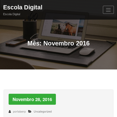
Saltar
Escola Digital
para
o
Escola Digital
conteúdo
Mês:
Novembro 2016
Novembro 28, 2016
portalaerp
Uncategorized