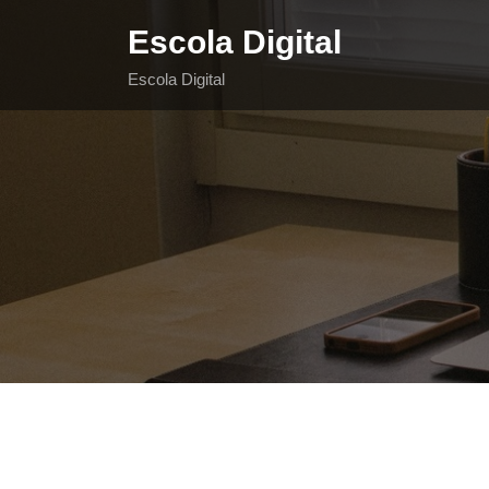
Saltar
Escola Digital
para
o
Escola Digital
conteúdo