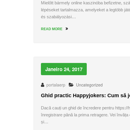
Mielőtt bármely online kaszinóba befizetne, sz
lépéseket tartalmazza, amelyeket a legtöbb ját
és szabályozási…
READ MORE
Janeiro 24, 2017
portalaerp
Uncategorized
Ghid practic Happyjokers: Cum să joc
Dacă cauți un ghid de încredere pentru https://h
înregistrare până la prima retragere. Vei învăț
și…