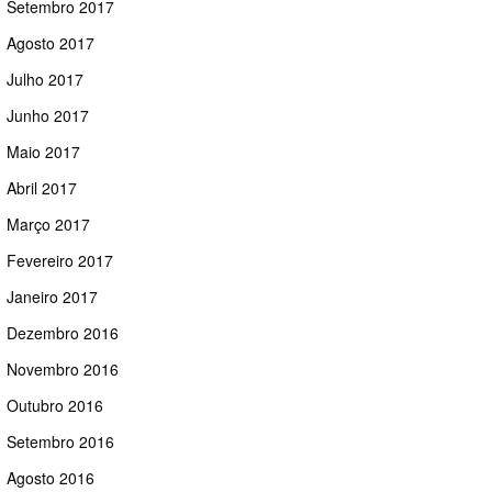
Setembro 2017
Agosto 2017
Julho 2017
Junho 2017
Maio 2017
Abril 2017
Março 2017
Fevereiro 2017
Janeiro 2017
Dezembro 2016
Novembro 2016
Outubro 2016
Setembro 2016
Agosto 2016