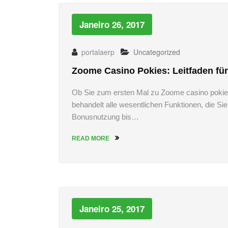
Janeiro 26, 2017
portalaerp
Uncategorized
Zoome Casino Pokies: Leitfaden für
Ob Sie zum ersten Mal zu Zoome casino pokie
behandelt alle wesentlichen Funktionen, die Si
Bonusnutzung bis…
READ MORE
Janeiro 25, 2017