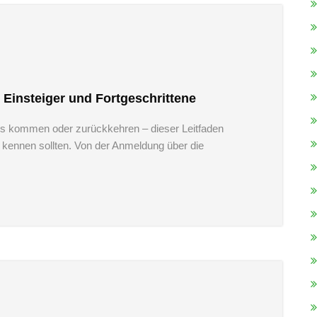
 Einsteiger und Fortgeschrittene
s kommen oder zurückkehren – dieser Leitfaden
e kennen sollten. Von der Anmeldung über die