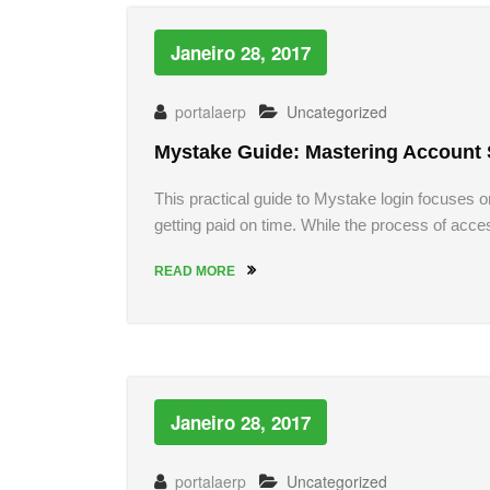
Janeiro 28, 2017
portalaerp
Uncategorized
Mystake Guide: Mastering Account 
This practical guide to Mystake login focuses 
getting paid on time. While the process of acc
READ MORE
Janeiro 28, 2017
portalaerp
Uncategorized