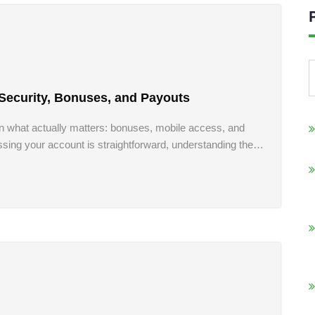
Security, Bonuses, and Payouts
on what actually matters: bonuses, mobile access, and
essing your account is straightforward, understanding the…