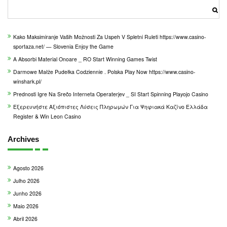
Pesquisar
Kako Maksimiranje Vaših Možnosti Za Uspeh V Spletni Ruleti https://www.casino-
sportaza.net/ — Slovenia Enjoy the Game
A Absorbi Material Onoare _ RO Start Winning Games Twist
⁠Darmowe Małże Pudełka Codziennie . Polska Play Now https://www.casino-
winshark.pl/
Prednosti Igre Na Srečo Interneta Operaterjev _ SI Start Spinning Playojo Casino
Εξερευνήστε Αξιόπιστες Λύσεις Πληρωμών Για Ψηφιακά Καζίνο Ελλάδα
Register & Win Leon Casino
Archives
Agosto 2026
Julho 2026
Junho 2026
Maio 2026
Abril 2026