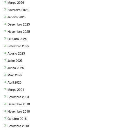
Março 2026
Fevereiro 2026
Janeiro 2026
Dezembro 2025
Novembro 2025
Outubro 2025
Setembro 2025
Agosto 2025
Julho 2025
Junho 2025
Maio 2025
Abril 2025
Março 2024
Setembro 2023
Dezembro 2018
Novembro 2018
Outubro 2018
Setembro 2018