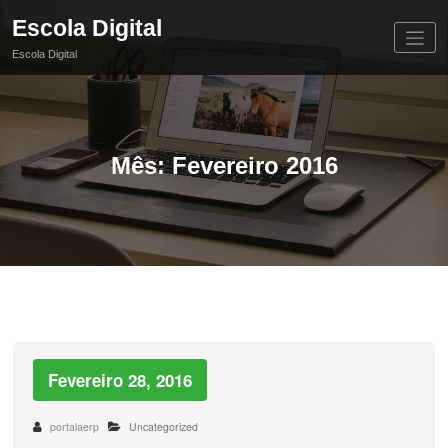
Saltar
Escola Digital
para
o
Escola Digital
conteúdo
Mês:
Fevereiro 2016
Fevereiro 28, 2016
portalaerp
Uncategorized