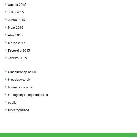
Agosto 2015
Julho 2015
Junho 2015
Maio 2015
Abril 2015
Março 2015
Fevereiro 2015
Janeiro 2015
bilbosurfshop.co.uk
breedbay.co.uk
lizjamieson.co.uk
makeyourplacespeaceful.ca
public
Uncategorized