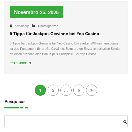
Novembro 25, 2025
portalaerp
Uncategorized
5 Tipps für Jackpot‑Gewinne bei Yep Casino
5 Tipps für Jackpot‑Gewinne bei Yep Casino Ein starker Willkommensbonus
ist das Fundament für große Gewinne. Beim ersten Einzahlen erhalten Spieler
oft einen prozentualen Bonus plus Freispiele. Bei Yep Casino…
READ MORE
Paginação
1
2
…
6
dos
Pesquisar
conteúdos
Pesquisar