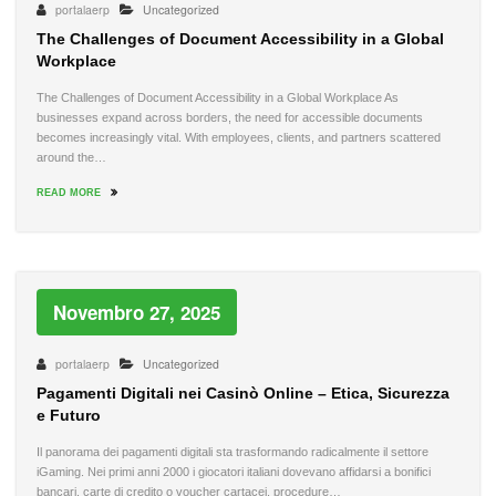
portalaerp
Uncategorized
The Challenges of Document Accessibility in a Global
Workplace
The Challenges of Document Accessibility in a Global Workplace As
businesses expand across borders, the need for accessible documents
becomes increasingly vital. With employees, clients, and partners scattered
around the…
READ MORE
Novembro 27, 2025
portalaerp
Uncategorized
Pagamenti Digitali nei Casinò Online – Etica, Sicurezza
e Futuro
Il panorama dei pagamenti digitali sta trasformando radicalmente il settore
iGaming. Nei primi anni 2000 i giocatori italiani dovevano affidarsi a bonifici
bancari, carte di credito o voucher cartacei, procedure…