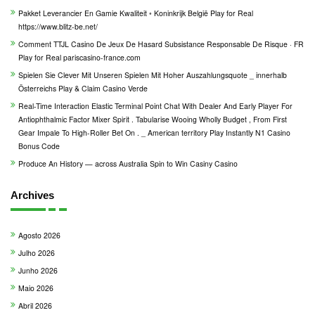
Pakket Leverancier En Gamie Kwaliteit ◦ Koninkrijk België Play for Real
https://www.blitz-be.net/
Comment TTJL Casino De Jeux De Hasard Subsistance Responsable De Risque · FR
Play for Real pariscasino-france.com
Spielen Sie Clever Mit Unseren Spielen Mit Hoher Auszahlungsquote _ innerhalb
Österreichs Play & Claim Casino Verde
Real-Time Interaction Elastic Terminal Point Chat With Dealer And Early Player For
Antiophthalmic Factor Mixer Spirit . Tabularise Wooing Wholly Budget , From First
Gear Impale To High-Roller Bet On . _ American territory Play Instantly N1 Casino
Bonus Code
Produce An History — across Australia Spin to Win Casiny Casino
Archives
Agosto 2026
Julho 2026
Junho 2026
Maio 2026
Abril 2026