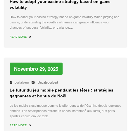
How to adapt your casino strategy based on game
volatility
How to adapt your casino strategy based on game volatility When playing at a
casino, understanding the volatility of games can greatly influence your
chances of success. Volatility, or variance,…
READ MORE
Novembro 29, 2025
portalaerp
Uncategorized
Le futur du jeu mobile pendant les fêtes : stratégies
gagnantes et bonus de Noël
Le jeu mobile s’est imposé comme le pilier central de l’iGaming depuis quelques
années. Les smartphones offrent un accès instantané aux slots, aux paris
sportifs et aux jeux de table,…
READ MORE