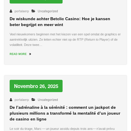
portalaerp
Uncategorized
De wiskunde achter Betclic Casino: Hoe je kansen
beter begrijpt en meer wint
Veel nieuwkomers beginnen met het kiezen van een spel omdat de graphics er
aantrekkelijk uitzien. Ze letten echter niet op de RTP (Return to Player) of de
volatiliteit. Deze twee…
READ MORE
Novembro 26, 2025
portalaerp
Uncategorized
De l’adrénaline à la sérénité : comment un jackpot de
plusieurs millions a transformé la mentalité d’un joueur
de casino en ligne
Le soir du tirage, Marc — un joueur assidu depuis trois ans— n’avait prévu